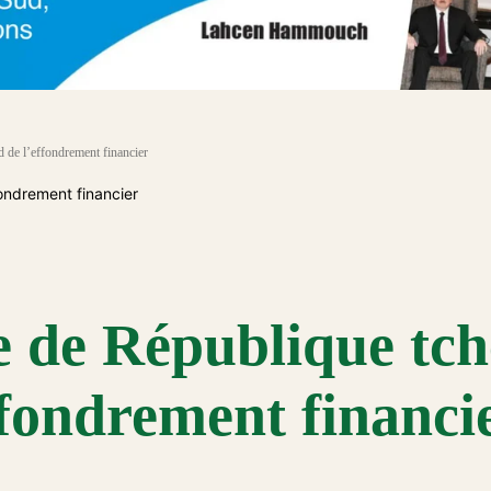
 de l’effondrement financier
e de République tc
ffondrement financi