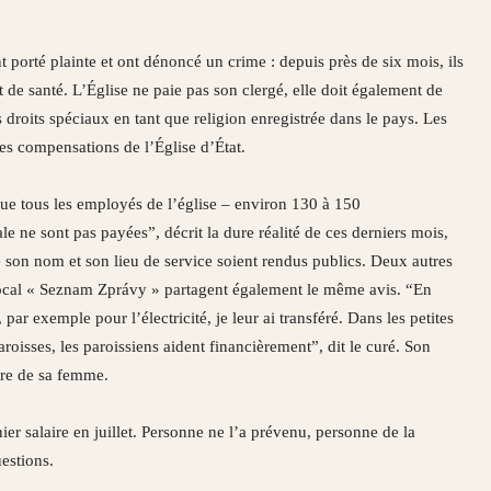
porté plainte et ont dénoncé un crime : depuis près de six mois, ils
t de santé. L’Église ne paie pas son clergé, elle doit également de
es droits spéciaux en tant que religion enregistrée dans le pays. Les
es compensations de l’Église d’État.
ue tous les employés de l’église – environ 130 à 150
ale ne sont pas payées”, décrit la dure réalité de ces derniers mois,
e son nom et son lieu de service soient rendus publics. Deux autres
l local « Seznam Zprávy » partagent également le même avis. “En
par exemple pour l’électricité, je leur ai transféré. Dans les petites
roisses, les paroissiens aident financièrement”, dit le curé. Son
ire de sa femme.
er salaire en juillet. Personne ne l’a prévenu, personne de la
estions.