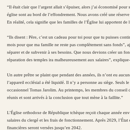
“Il était clair que l’argent allait s’épuiser, alors j’ai économisé p
église sont au bord de l’effondrement. Nous avons créé une réserve 
En réalité, cela signifie que les familles de l’Église lui apportent de 
“Ils disent : Père, c’est un cadeau pour toi pour que tu puisses cont
mois pour que ma famille ne reste pas complètement sans fonds”, aj
séparer et de subvenir à ses besoins. Que nous devions créer un fon
réparation des temples ira malheureusement aux salaires”, explique-t
Un autre prêtre se plaint que pendant des années, ils n’ont eu aucune
l’appareil ecclésial a été liquidé. Il n’y a personne au siège. Seuls 
occasionnel Tomas Jarolim. Au printemps, les membres du conseil dio
réunis et sont arrivés à la conclusion que tout mène à la faillite.”
L’Église orthodoxe de République tchèque reçoit chaque année envi
salaires du clergé et les frais de fonctionnement. Après 2029, l’Éta
financières seront versées jusqu’en 2042.