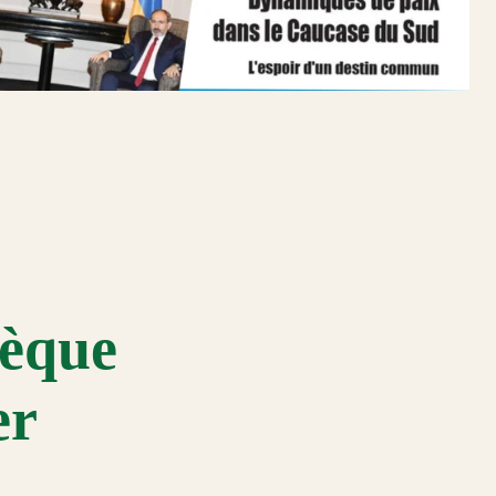
hèque
er