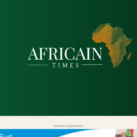
tique
Économie
Société
Santé
Sécurité & Just
Annonce publicitaire