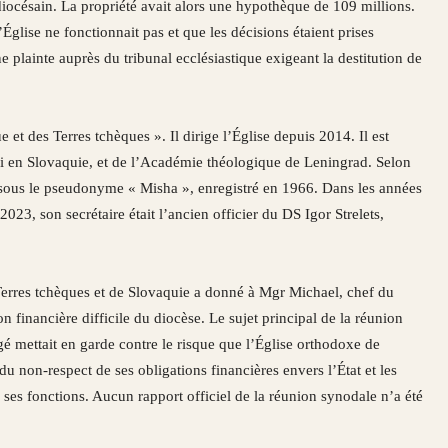
iocésain. La propriété avait alors une hypothèque de 109 millions.
’Église ne fonctionnait pas et que les décisions étaient prises
 plainte auprès du tribunal ecclésiastique exigeant la destitution de
et des Terres tchèques ». Il dirige l’Église depuis 2014. Il est
i en Slovaquie, et de l’Académie théologique de Leningrad. Selon
DS sous le pseudonyme « Misha », enregistré en 1966. Dans les années
23, son secrétaire était l’ancien officier du DS Igor Strelets,
Terres tchèques et de Slovaquie a donné à Mgr Michael, chef du
n financière difficile du diocèse. Le sujet principal de la réunion
rgé mettait en garde contre le risque que l’Église orthodoxe de
u non-respect de ses obligations financières envers l’État et les
ses fonctions. Aucun rapport officiel de la réunion synodale n’a été