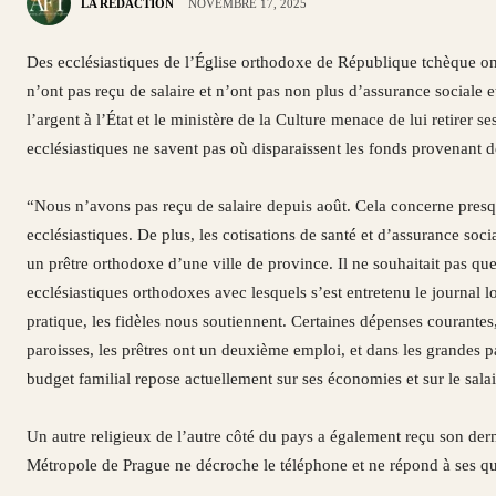
LA RÉDACTION
NOVEMBRE 17, 2025
Des ecclésiastiques de l’Église orthodoxe de République tchèque ont 
n’ont pas reçu de salaire et n’ont pas non plus d’assurance sociale e
l’argent à l’État et le ministère de la Culture menace de lui retirer s
ecclésiastiques ne savent pas où disparaissent les fonds provenant d
“Nous n’avons pas reçu de salaire depuis août. Cela concerne presq
ecclésiastiques. De plus, les cotisations de santé et d’assurance soci
un prêtre orthodoxe d’une ville de province. Il ne souhaitait pas qu
ecclésiastiques orthodoxes avec lesquels s’est entretenu le journa
pratique, les fidèles nous soutiennent. Certaines dépenses courantes, 
paroisses, les prêtres ont un deuxième emploi, et dans les grandes pa
budget familial repose actuellement sur ses économies et sur le sala
Un autre religieux de l’autre côté du pays a également reçu son derni
Métropole de Prague ne décroche le téléphone et ne répond à ses qu