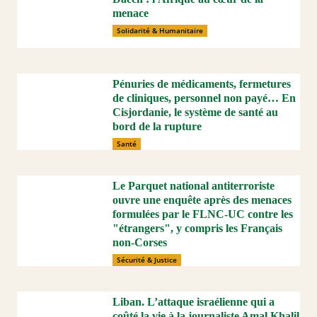
menace
Solidarité & Humanitaire
Pénuries de médicaments, fermetures
de cliniques, personnel non payé… En
Cisjordanie, le système de santé au
bord de la rupture
Santé
Le Parquet national antiterroriste
ouvre une enquête après des menaces
formulées par le FLNC-UC contre les
"étrangers", y compris les Français
non-Corses
Sécurité & Justice
Liban. L’attaque israélienne qui a
coûté la vie à la journaliste Amal Khalil