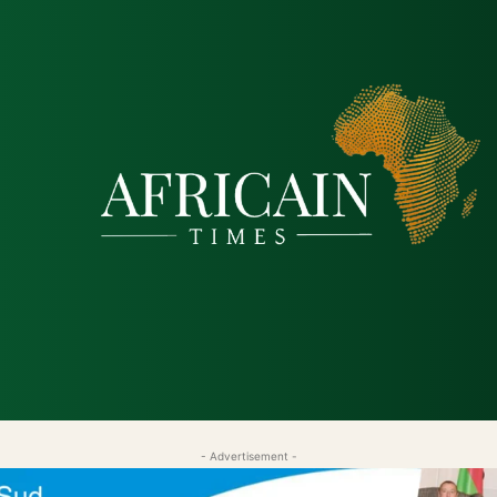
tique
Économie
Société
Santé
Sécurité & Just
- Advertisement -