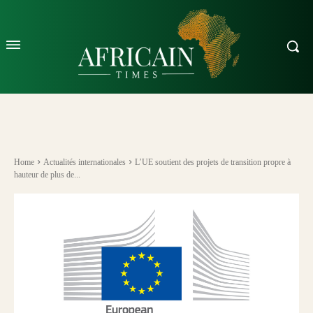
Home
Actualités internationales
L’UE soutient des projets de transition propre à
hauteur de plus de...