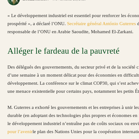
« Le développement industriel est essentiel pour renforcer les économ
prospérité », a déclaré l’ONU.
Secrétaire général António Guterres
d
responsable de l’ONU en Arabie Saoudite, Mohamed El-Zarkani.
Alléger le fardeau de la pauvreté
Des délégués des gouvernements, du secteur privé et de la société c
d’une semaine à un moment délicat pour des économies en difficulté 
développement. La conférence sur le climat COP30, qui s’est achevée
une menace existentielle pour certains pays, notamment les petits É
M. Guterres a exhorté les gouvernements et les entreprises à unir leur
durable (en adoptant des technologies plus propres et économes en re
le développement industriel n’entraîne pas de coûts sociaux ou e
pour l’avenir
le plan des Nations Unies pour la coopération internati