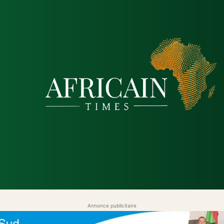
que
Économie
Société
Santé
Sécurité & Justice
Annonce publicitaire