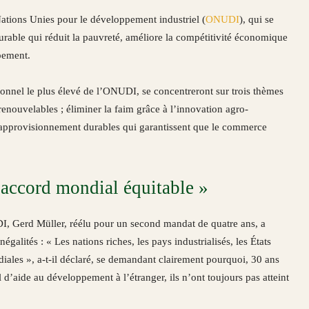
ations Unies pour le développement industriel (
ONUDI
), qui se
urable qui réduit la pauvreté, améliore la compétitivité économique
pement.
ionnel le plus élevé de l’ONUDI, se concentreront sur trois thèmes
renouvelables ; éliminer la faim grâce à l’innovation agro-
s d’approvisionnement durables qui garantissent que le commerce
l accord mondial équitable »
I, Gerd Müller, réélu pour un second mandat de quatre ans, a
galités : « Les nations riches, les pays industrialisés, les États
diales », a-t-il déclaré, se demandant clairement pourquoi, 30 ans
d’aide au développement à l’étranger, ils n’ont toujours pas atteint